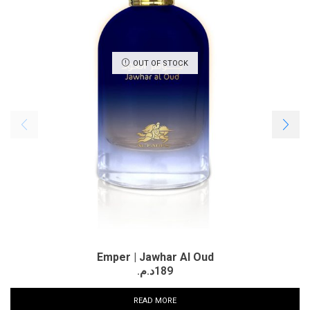
OUT OF STOCK
Emper | Jawhar Al Oud
د.م.
189
READ MORE