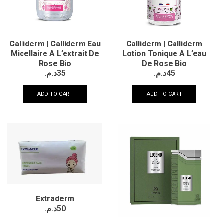
Calliderm | Calliderm Eau
Calliderm | Calliderm
Micellaire A L’extrait De
Lotion Tonique A L’eau
Rose Bio
De Rose Bio
د.م.
35
د.م.
45
ADD TO CART
ADD TO CART
Extraderm
د.م.
50