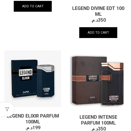
ADD TO CART
LEGEND DIVINE EDT 100
ML
د.م.
350
ADD TO CART
LEGEND ELIXIR PARFUM
LEGEND INTENSE
100ML
PARFUM 100ML
د.م.
199
د.م.
350