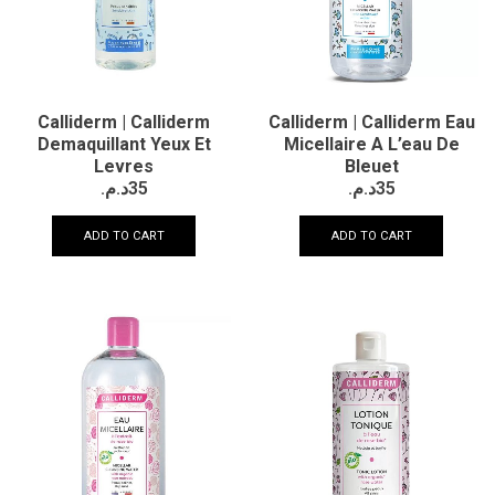
Calliderm | Calliderm
Calliderm | Calliderm Eau
Demaquillant Yeux Et
Micellaire A L’eau De
Levres
Bleuet
د.م.
35
د.م.
35
ADD TO CART
ADD TO CART