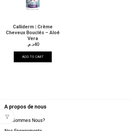
Calliderm | Crème
Cheveux Bouclés – Aloé
Vera
د.م.
40
ADD TO CART
A propos de nous
Qui Sommes Nous?
Nos Engagements