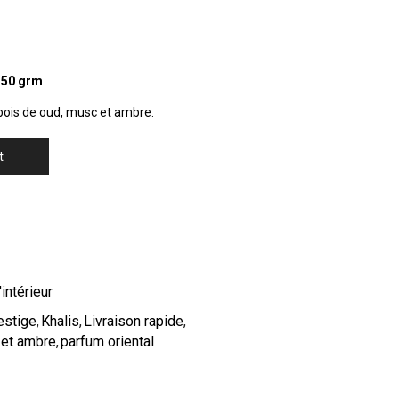
s 50 grm
bois de oud, musc et ambre.
t
intérieur
estige
,
Khalis
,
Livraison rapide
,
et ambre
,
parfum oriental