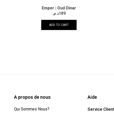
Emper | Oud Dinar
د.م.
189
ADD TO CART
A propos de nous
Aide
Qui Sommes Nous?
Service Clien