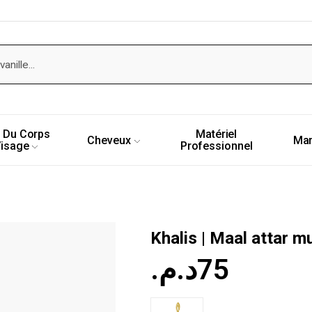
 Du Corps
Matériel
Cheveux
Ma
Visage
Professionnel
Khalis | Maal attar m
د.م.
75