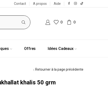
Contact
A propos
Aide
0
0
rques
Offres
Idées Cadeaux
Retourner à la page précédente
ukhallat khalis 50 grm