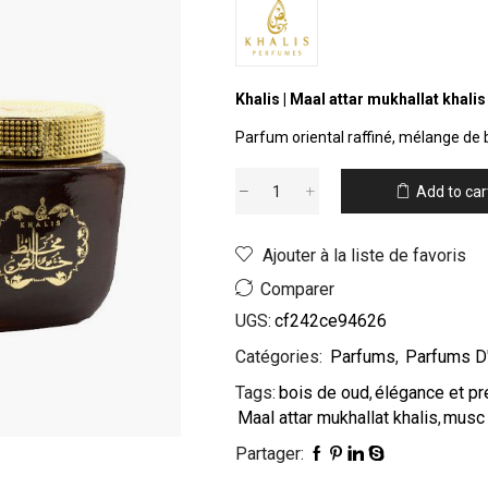
Khalis | Maal attar mukhallat khali
Parfum oriental raffiné, mélange de 
Add to car
Ajouter à la liste de favoris
Comparer
UGS:
cf242ce94626
Catégories:
Parfums
,
Parfums D'
Tags:
bois de oud
,
élégance et pr
Maal attar mukhallat khalis
,
musc 
Partager: