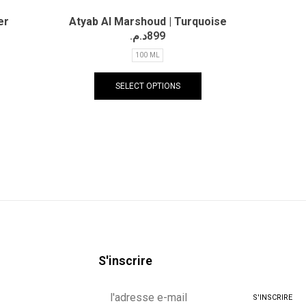
er
Atyab Al Marshoud | Turquoise
د.م.
899
100 ML
SELECT OPTIONS
S'inscrire