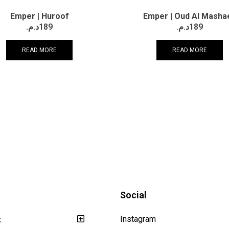
Emper | Huroof
Emper | Oud Al Masha
د.م.
189
د.م.
189
READ MORE
READ MORE
Social
t
Instagram