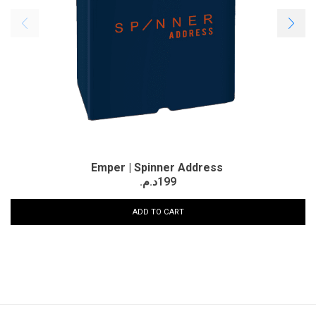
Emper | Spinner Address
د.م.
199
ADD TO CART