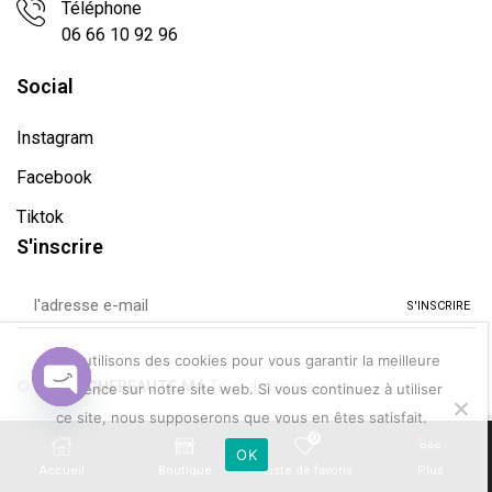
Téléphone
06 66 10 92 96
Social
Instagram
Facebook
Tiktok
S'inscrire
Nous utilisons des cookies pour vous garantir la meilleure
© 2024
NICHEBEAUTE.MA
Tous droits réservés.
expérience sur notre site web. Si vous continuez à utiliser
Open
ce site, nous supposerons que vous en êtes satisfait.
chaty
Conditions de vente | Politique de confidentialité
0
OK
ADD TO CART
Accueil
Boutique
Liste de favoris
Plus