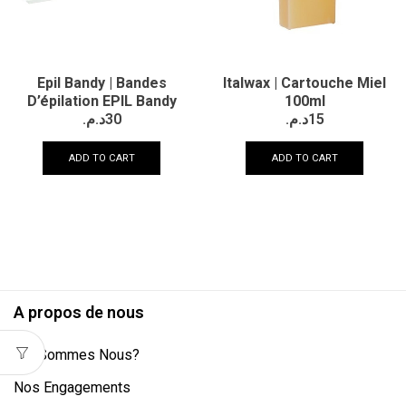
Epil Bandy | Bandes
Italwax | Cartouche Miel
D’épilation EPIL Bandy
100ml
د.م.
30
د.م.
15
ADD TO CART
ADD TO CART
A propos de nous
Qui Sommes Nous?
Nos Engagements