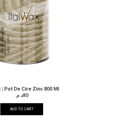
x | Pot De Cire Zinc 800 Ml
د.م.
80
ADD TO CART