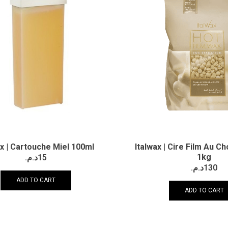
ax | Cartouche Miel 100ml
Italwax | Cire Film Au C
1kg
د.م.
15
د.م.
130
ADD TO CART
ADD TO CART