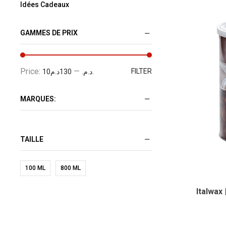
Idées Cadeaux
GAMMES DE PRIX
Price:
—
FILTER
130د.م.
10د.م.
MARQUES:
TAILLE
100 ML
800 ML
Italwax