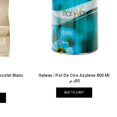
hocolat Blanc
Italwax | Pot De Cire Azulene 800 Ml
د.م.
80
ADD TO CART