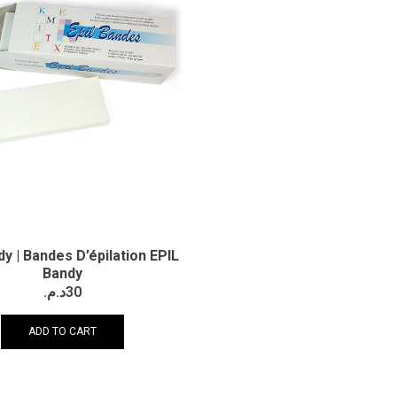
dy | Bandes D’épilation EPIL
Bandy
د.م.
30
ADD TO CART