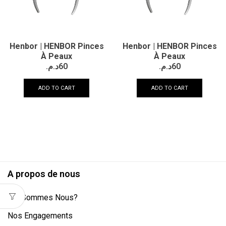
Henbor | HENBOR Pinces
Henbor | HENBOR Pinces
À Peaux
À Peaux
د.م.
60
د.م.
60
ADD TO CART
ADD TO CART
A propos de nous
Qui Sommes Nous?
Nos Engagements