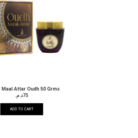
 | Maal Attar Oudh 50 Grms
د.م.
75
ADD TO CART