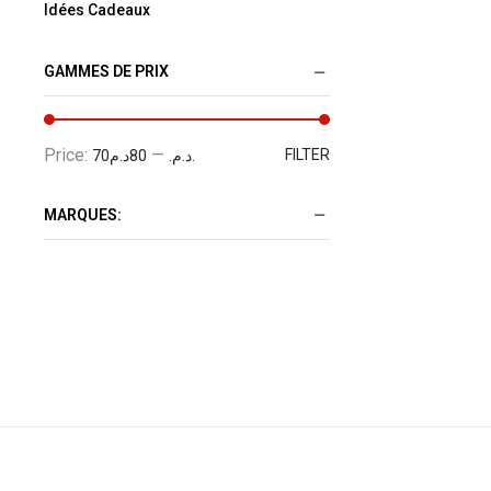
Idées Cadeaux
GAMMES DE PRIX
Price:
—
FILTER
80د.م.
70د.م.
MARQUES: