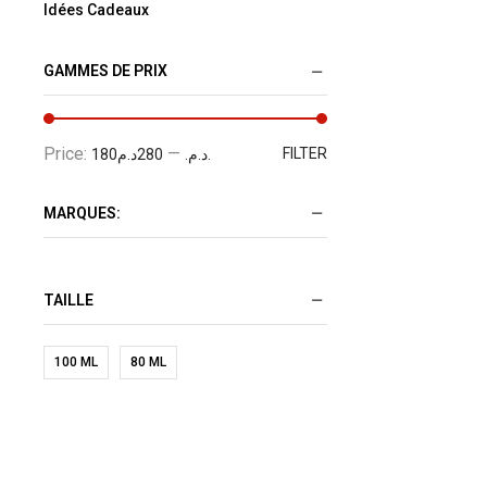
Idées Cadeaux
GAMMES DE PRIX
Price:
—
FILTER
280د.م.
180د.م.
MARQUES:
TAILLE
100 ML
80 ML