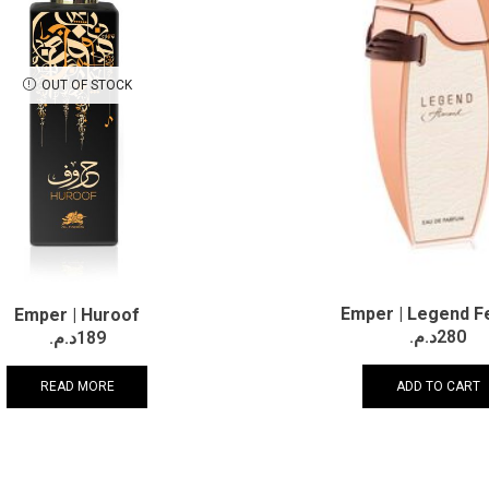
OUT OF STOCK
Emper | Legend 
Emper | Huroof
د.م.
280
د.م.
189
ADD TO CART
READ MORE