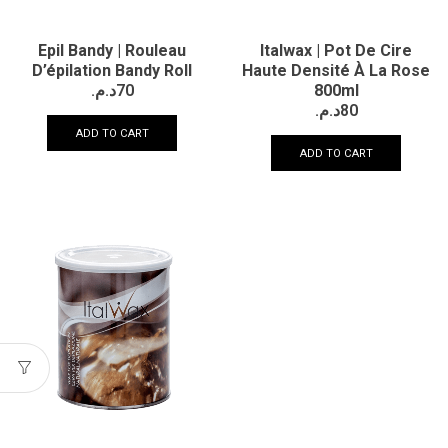
Epil Bandy | Rouleau
Italwax | Pot De Cire
D’épilation Bandy Roll
Haute Densité À La Rose
د.م.
70
800ml
د.م.
80
ADD TO CART
ADD TO CART