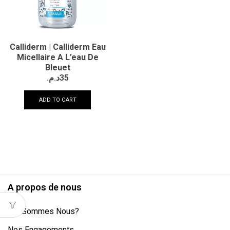
Calliderm | Calliderm Eau
Micellaire A L’eau De
Bleuet
د.م.
35
ADD TO CART
A propos de nous
Qui Sommes Nous?
Nos Engagements